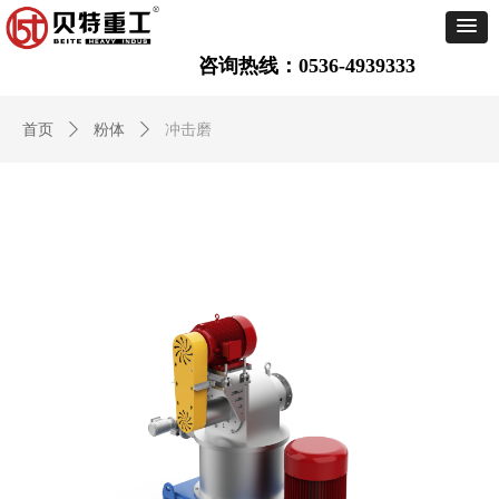
咨询热线：0536-4939333
首页
ꄲ
粉体
ꄲ
冲击磨