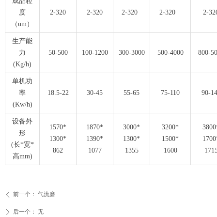
成品粒
度
2-320
2-320
2-320
2-320
2-32
（um）
生产能
力
50-500
100-1200
300-3000
500-4000
800-5
(Kg/h)
单机功
率
18.5-22
30-45
55-65
75-110
90-1
(Kw/h)
设备外
1570*
1870*
3000*
3200*
3800
形
1300*
1390*
1300*
1500*
1700
(长*宽*
862
1077
1355
1600
171
高mm)
前一个：
气流磨
ꄴ
后一个：
无
ꄲ