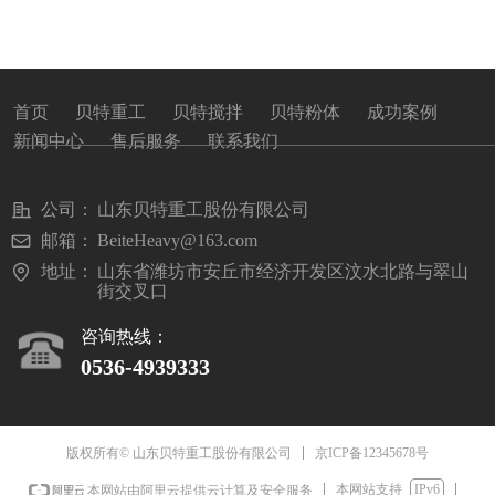
首页
贝特重工
贝特搅拌
贝特粉体
成功案例
新闻中心
售后服务
联系我们
公司：
山东贝特重工股份有限公司
邮箱：
BeiteHeavy@163.com
地址：
山东省潍坊市安丘市经济开发区汶水北路与翠山
街交叉口
咨询热线：
0536-493933
3
京ICP备12345678号
版权所有© 山东贝特重工股份有限公司
本网站支持
IPv6
本网站由阿里云提供云计算及安全服务