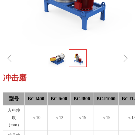
ꁆ
ꁇ
冲击磨
型号
BCJ400
BCJ600
BCJ800
BCJ1000
BCJ1
入料粒
度
＜10
＜12
＜15
＜15
＜1
（mm）