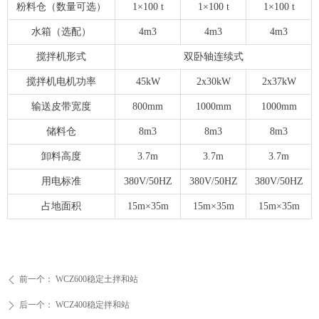
粉料仓（数量可选）
1×100 t
1×100 t
1×100 t
水箱（选配）
4m3
4m3
4m3
搅拌机形式
双卧轴连续式
搅拌机电机功率
45kW
2x30kW
2x37kW
输送皮带宽度
800mm
1000mm
1000mm
储料仓
8m3
8m3
8m3
卸料高度
3.7m
3.7m
3.7m
用电标准
380V/50HZ
380V/50HZ
380V/50HZ
占地面积
15m×35m
15m×35m
15m×35m
前一个：
WCZ600稳定土拌和站
ꄴ
后一个：
WCZ400稳定拌和站
ꄲ