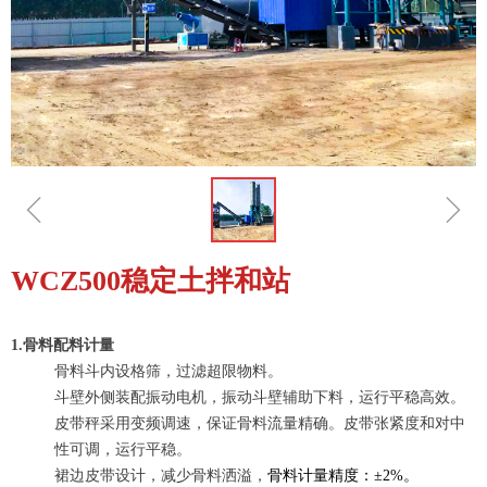
ꁆ
ꁇ
WCZ500稳定土拌和站
1.骨料配料计量
骨料斗内设格筛，过滤超限物料。
斗壁外侧装配振动电机，振动斗壁辅助下料，运行平稳高效。
皮带秤采用变频调速，保证骨料流量精确。皮带张紧度和对中
性可调，运行平稳。
裙边皮带设计，减少骨料洒溢，
骨料计量精度：±2%。