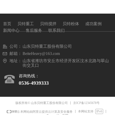
首页
贝特重工
贝特搅拌
贝特粉体
成功案例
新闻中心
售后服务
联系我们
公司：
山东贝特重工股份有限公司
邮箱：
BeiteHeavy@163.com
地址：
山东省潍坊市安丘市经济开发区汶水北路与翠山
街交叉口
咨询热线：
0536-493933
3
京ICP备12345678号
版权所有© 山东贝特重工股份有限公司
本网站支持
IPv6
本网站由阿里云提供云计算及安全服务