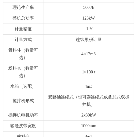
理论生产率
500t/h
整机总功率
123kW
计量精度
±1 %
计量方式
连续累积计量
骨料斗（数量可
4×12m3
选）
粉料仓（数量可
1×100 t
选）
水箱（选配）
4m3
双卧轴连续式（也可选连续式或叠加式双搅
搅拌机形式
拌机）
搅拌机电机功率
2x30kW
输送皮带宽度
1000mm
储料仓
8m3