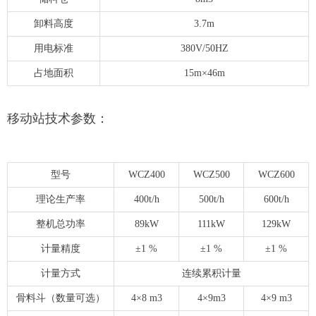
卸料高度
3.7m
用电标准
380V/50HZ
占地面积
15m×46m
移动站技术参数：
型号
WCZ400
WCZ500
WCZ600
理论生产率
400t/h
500t/h
600t/h
整机总功率
89kW
111kW
129kW
计量精度
±1 %
±1 %
±1 %
计量方式
连续累积计量
骨料斗（数量可选）
4×8 m3
4×9m3
4×9 m3