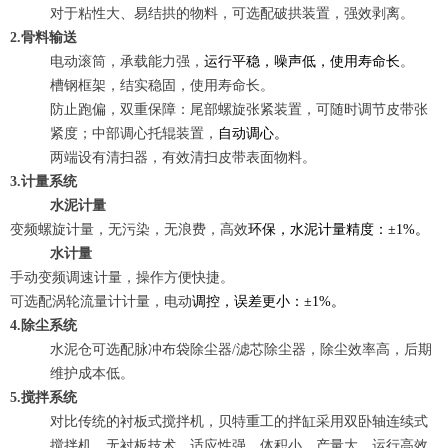
对于粘性大、易结拱的物料，可选配破拱装置，强效剥离。
2.骨料输送
电动滚筒，承载能力强，
运行平稳，噪声低，使用寿命长
。
槽钢框架，结实稳固，使用寿命长。
防止跑偏，双重保障：尾部螺旋张紧装置，可随时调节皮带张
紧度；中部调心托辊装置，
自动调心。
两端设有清扫器，有效清扫皮带表面物料。
3.计量系统
水泥计量
变频螺旋计量，无污染，无浪费，高效
环保，水泥计量精度：±1%。
水计量
手动变频调速计量，操作方便快捷。
可选配涡轮流量计计量，电动
调控，误差更小：±1%。
4.除尘系统
水泥仓可选配脉冲布袋除尘器/滤芯除尘器，除尘效率高，后期
维护成本低。
5.搅拌系统
对比传统的衬板式搅拌机，贝特重工的拌缸采用双卧轴连续式
搅拌机，无衬板技术，适应性强、体积小、产量大、运行高效