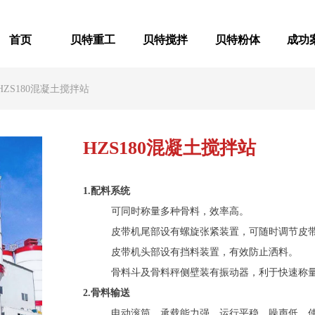
首页
贝特重工
贝特搅拌
贝特粉体
成功
HZS180混凝土搅拌站
首页
贝特重工
贝特搅拌
贝特粉体
成功
HZS180混凝土搅拌站
1.配料系统
可同时称量多种骨料，效率高。
皮带机尾部设有螺旋张紧装置，可随时调节皮
皮带机头部设有挡料装置，有效防止洒料。
骨料斗及骨料秤侧壁装有振动器，利于快速称
2.骨料输送
电动滚筒，承载能力强，运行平稳，噪声低，