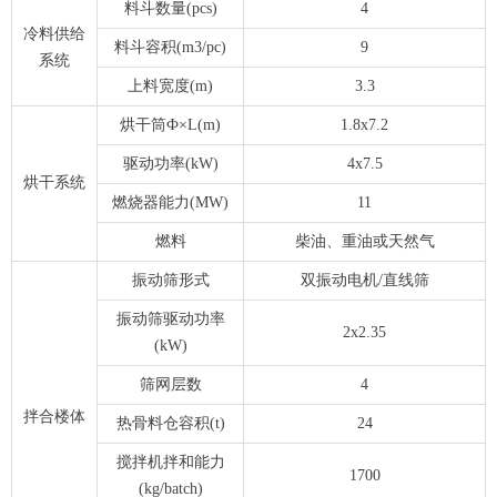
料斗数量(pcs)
4
冷料供给
料斗容积(m3/pc)
9
系统
上料宽度(m)
3.3
烘干筒Ф×L(m)
1.8x7.2
驱动功率(kW)
4x7.5
烘干系统
燃烧器能力(MW)
11
燃料
柴油、重油或天然气
振动筛形式
双振动电机/直线筛
振动筛驱动功率
2x2.35
(kW)
筛网层数
4
拌合楼体
热骨料仓容积(t)
24
搅拌机拌和能力
1700
(kg/batch)