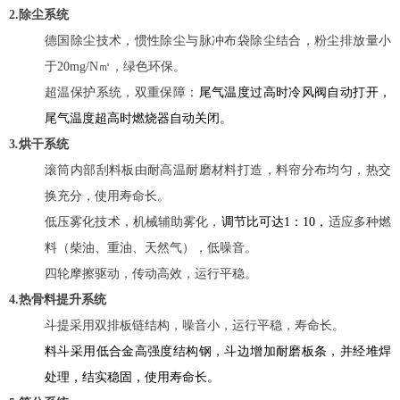
2.除尘系统
德国除尘技术，惯性除尘与脉冲布袋除尘结合，粉尘排放量小
于20mg/N
㎥
，绿色环保。
超温保护系统，双重保障：
尾气温度过高时冷风阀自动打开，
尾气温度超高时燃烧器自动关闭。
3
.
烘干系统
滚筒内部刮料板由耐高温耐磨材料打造，料帘分布均匀，热交
换充分，使用寿命长。
低压雾化技术，机械辅助雾化，
调节比可达1：10，
适应多种燃
料（柴油、重油、天然气），低噪音。
四轮摩擦驱动，传动高效，运行平稳。
4.热骨料提升系统
斗提采用双排板链结构，噪音小，运行平稳，寿命长。
料斗采用低合金高强度结构钢，斗边增加耐磨板条，并经堆焊
处理，结实稳固，使用寿命长。