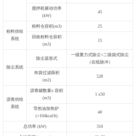
搅拌机驱动功率
45
(kW)
粉料仓容积(m3)
25
粉料供给
回收粉料仓容积
系统
15
(m3)
一级重力式除尘+二级袋式除尘
除尘器形式
（在线脉冲）
除尘系统
布袋过滤面积
528
(m2)
沥青罐数量x 容积
1 x50
(m3)
沥青供给
系统
导热油加热炉
40
(×104kcal/h)
总功率 (kW)
310