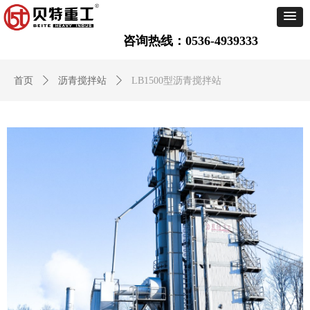
咨询热线：0536-4939333
首页
ꄲ
沥青搅拌站
ꄲ
LB1500型沥青搅拌站