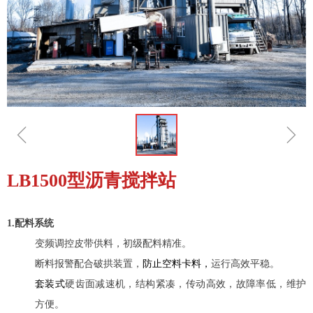
ꁆ
ꁇ
LB1500型沥青搅拌站
1.配料系统
变频调控皮带供料，初级配料精准。
断料报警配合破拱装置，
防止空料卡料，
运行高效平稳。
套装式
硬齿面减速机，结构紧凑，传动高效，故障率低，维护
方便。