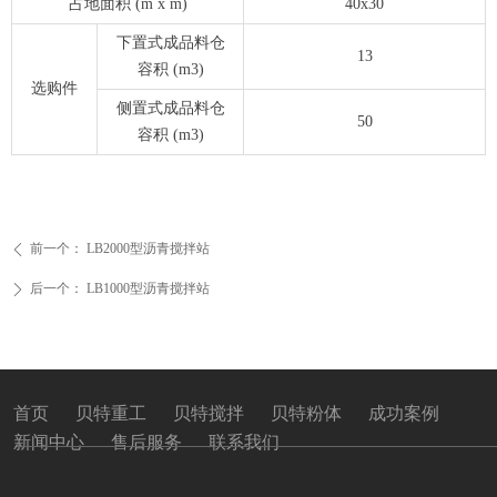
占地面积 (m x m)
40x30
下置式成品料仓
13
容积 (m3)
选购件
侧置式成品料仓
50
容积 (m3)
前一个：
LB2000型沥青搅拌站
ꄴ
后一个：
LB1000型沥青搅拌站
ꄲ
首页
贝特重工
贝特搅拌
贝特粉体
成功案例
新闻中心
售后服务
联系我们