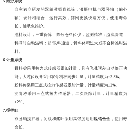
5.筛分系统
自主独立研发的双轴激振直线筛，
激
振电机与双卧轴（偏心
轴）设计相结合，运行高效，筛网更换快速方便，使用寿命
长，轴承免维护。
溢料设计，三重保障：筛分仓料位仪，监测精准；溢流管道，
料满时自动溢料；超/限料通道，骨料体积过大或不合标准时溢
料。
6.计量系统
骨料称采用拉力式传感器累加计量，具有飞溅误差自动修正功
能，大吨位设备采用双骨料秤同步计量，计量精度为
±2.5%。
粉料称采用三点式拉力传感器累加计量，计量精度为
±2%。
沥青称采用三点式拉力传感器，二次跟踪计量，计量精度为
±2%。
7.搅拌缸
双卧轴搅拌器，衬板和桨叶采用高强度耐用
镍铬合金
，使用寿
命长。